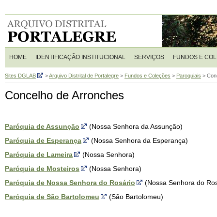
HOME
IDENTIFICAÇÃO INSTITUCIONAL
SERVIÇOS
FUNDOS E CO
Sites DGLAB
>
Arquivo Distrital de Portalegre
>
Fundos e Coleções
>
Paroquiais
>
Con
Concelho de Arronches
Paróquia de Assunção
(Nossa Senhora da Assunção)
Paróquia de Esperança
(Nossa Senhora da Esperança)
Paróquia de Lameira
(Nossa Senhora)
Paróquia de Mosteiros
(Nossa Senhora)
Paróquia de Nossa Senhora do Rosário
(Nossa Senhora do Ros
Paróquia de São Bartolomeu
(São Bartolomeu)