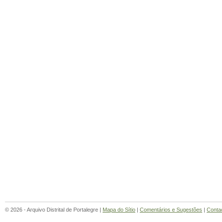
© 2026 - Arquivo Distrital de Portalegre |
Mapa do Sítio
|
Comentários e Sugestões
|
Conta