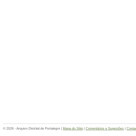
© 2026 - Arquivo Distrital de Portalegre |
Mapa do Sítio
|
Comentários e Sugestões
|
Conta