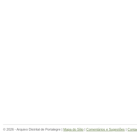
© 2026 - Arquivo Distrital de Portalegre |
Mapa do Sítio
|
Comentários e Sugestões
|
Conta