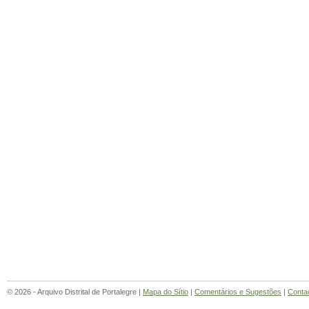
© 2026 - Arquivo Distrital de Portalegre |
Mapa do Sítio
|
Comentários e Sugestões
|
Conta